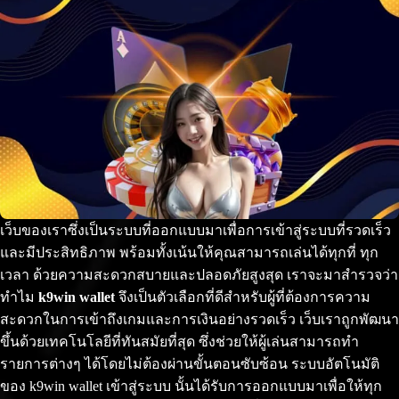
เว็บของเราซึ่งเป็นระบบที่ออกแบบมาเพื่อการเข้าสู่ระบบที่รวดเร็ว
และมีประสิทธิภาพ พร้อมทั้งเน้นให้คุณสามารถเล่นได้ทุกที่ ทุก
เวลา ด้วยความสะดวกสบายและปลอดภัยสูงสุด เราจะมาสำรวจว่า
ทำไม
k9win wallet
จึงเป็นตัวเลือกที่ดีสำหรับผู้ที่ต้องการความ
สะดวกในการเข้าถึงเกมและการเงินอย่างรวดเร็ว เว็บเราถูกพัฒนา
ขึ้นด้วยเทคโนโลยีที่ทันสมัยที่สุด ซึ่งช่วยให้ผู้เล่นสามารถทำ
รายการต่างๆ ได้โดยไม่ต้องผ่านขั้นตอนซับซ้อน ระบบอัตโนมัติ
ของ k9win wallet เข้าสู่ระบบ นั้นได้รับการออกแบบมาเพื่อให้ทุก