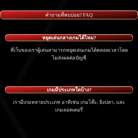
คำถามที่พบบ่อย? FAQ
หยุดเล่นกลางเกมได้ไหม?
ที่เว็บของเราผู้เล่นสามารถหยุดเล่นเกมได้ตลอดเวลาโดย
ไม่ส่งผลต่อบัญชี
เกมมีประเภทใดบ้าง?
เรามีเกมหลายประเภท อาทิเช่น เกมโต๊ะ, ยิงปลา, และ
เกมลอตเตอรี่