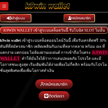
Skip
to
content
เข้าสู่ระบบ
สมัครสมาชิก
K9WIN WALLET เข้าสู่ระบบสล็อตวันนี้ รับโบนัส SLOT ไม่อั้น
k9win wallet
เข้าสู่ระบบสล็อตออนไลน์วันนี้ เพื่อรับเครดิตฟรี 30%
ทันทีที่สมัครสมาชิก เพลิดเพลินกับเกมที่หลากหลาย พร้อม slot ที่
K9WIN
แตกง่าย แตกบ่อย ไม่ต้องผ่านเอเย่นต์ การเข้าถึงเว็บตรง
WALLET
ทำให้มั่นใจได้ว่าการเล่นปลอดภัย โปร่งใส และมี
โอกาสชนะสูงสุด เริ่มเดิมพันได้ง่ายเพียงไม่กี่คลิก พร้อมกับโปรโม
ชั่นสุดพิเศษเพื่อเพิ่มโอกาสทำเงิน
สมัครสมาชิก
ติดต่อเรา