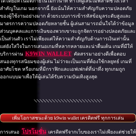
ได้โดยอัตโนมัติภายในไม่กี่วินาที ทำให้ผู้เล่นไม่พลาดช่วงเวลา
สำคัญในเกม นอกจากนี้ ยังเน้นให้ความสำคัญกับความปลอดภัย
ของผู้ใช้งานอย่างมาก ด้วยระบบการเข้ารหัสข้อมูลระดับสูงและ
มาตรการความปลอดภัยหลายชั้น ผู้เล่นสามารถมั่นใจได้ว่าข้อมูล
ส่วนบุคคลและการเงินของพวกเขาจะถูกจัดการอย่างปลอดภัยและ
เป็นส่วนตัว เราไม่เพียงแต่ให้ความสำคัญกับด้านการเงินเท่านั้น
แต่ยังใส่ใจในการเสนอเกมที่หลากหลายและน่าตื่นเต้น เกมที่มีให้
K9WIN WALLET
บริการผ่าน
คัดสรรมาอย่างดีเพื่อตอบ
สนองทุกรสนิยมของผู้เล่น ไม่ว่าจะเป็นเกมที่ต้องใช้กลยุทธ์ เกมที่
อาศัยโชค หรือเกมที่มีกราฟิกและเอฟเฟกต์ที่น่าทึ่ง ทุกเกมถูก
ออกแบบมาเพื่อให้ผู้เล่นได้รับความบันเทิงสูงสุด
เพิ่มโอกาสชนะด้วย k9win wallet เครดิตฟรี ทุกการเล่น
โปรโมชั่น
การเสนอ
เครดิตฟรีจากเว็บของเราไม่เพียงแต่ช่วยให้