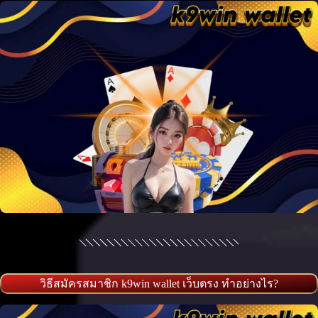
วิธีสมัครสมาชิก k9win wallet เว็บตรง ทำอย่างไร?